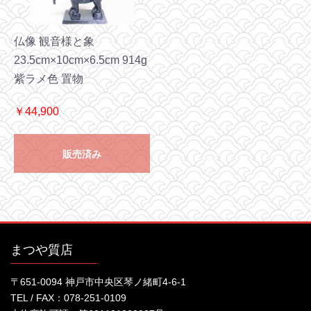
仏像 観音様と象
23.5cm×10cm×6.5cm 914g
紫ラメ色 置物
￥44,900
販売済み
まつや質店
〒651-0094 神戸市中央区琴ノ緒町4-6-1
TEL / FAX：078-251-0109