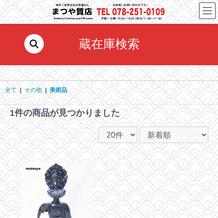
コ
ナ
ン
ビ
テ
ゲ
ン
ー
蔵在庫検索
ツ
シ
へ
ョ
ス
ン
キ
に
ッ
移
全て
|
その他
|
美術品
プ
動
1件
の商品が見つかりました