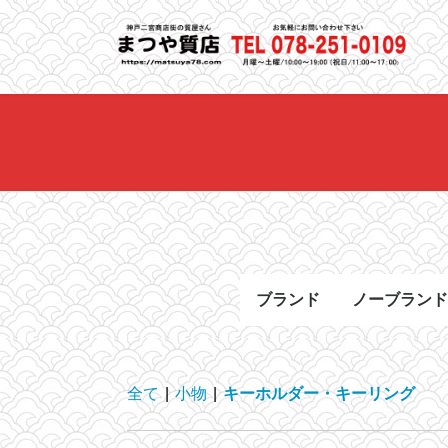
コ
ナ
ン
ビ
テ
ゲ
ン
ー
ツ
シ
へ
ョ
ス
ン
キ
に
ッ
移
プ
動
ブランド
ノーブランド
HERMES
CHANEL
Cartier
LOUIS VUITTON
TIFFANY&CO.
ROLEX
TAG HEUER
OMEGA
Chopard
BOTTEGA VENETA
BVLGARI
GUCCI
PRADA
FENDI
その他 ブランド
全て
|
小物
|
キーホルダー・キーリング