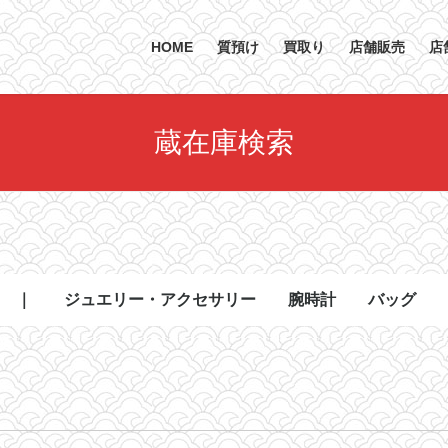
HOME
質預け
買取り
店舗販売
店
蔵在庫検索
 ｜
ジュエリー・アクセサリー
腕時計
バッグ
リング
ネックレス
ブレスレット
バングル
ピアス.イヤリング
その他
1号〜9号
10号〜19号
20号〜
メンズ
レディース
ボーイズ
その他
ハンドバッ
トートバッ
ショルダー
ボストンバ
クラッチバ
ビジネスバ
その他