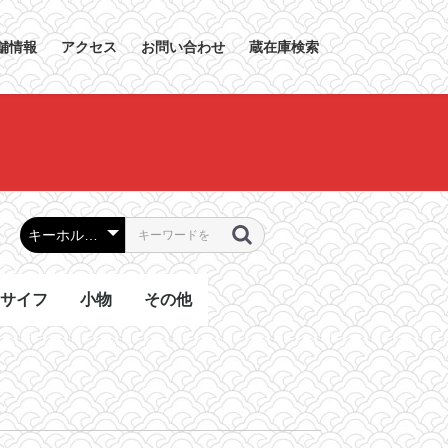
舗情報
アクセス
お問い合わせ
蔵在庫検索
サイフ
小物
その他
グ
グ
バッグ
ッグ
ッグ
ッグ
ラウンドファスナー
２つ折り長財布
コインケース
その他
キーホルダー・キーリ
ベルト
スカーフ
その他
毛皮.ジャケット.衣類
くつ
食器
美術品
その他
ング