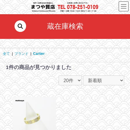
コ
ナ
ン
ビ
テ
ゲ
ン
ー
蔵在庫検索
ツ
シ
へ
ョ
ス
ン
キ
に
ッ
移
全て
|
ブランド
|
Cartier
プ
動
1件
の商品が見つかりました