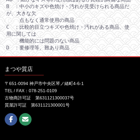
B ：中小のキズや色焼け・汚れが見受けられる商品だ
が、大きな欠
点もなく通常使用の商品
C ：比較的目立つキズや色焼け・汚れがある商品、使
用に関しては
機能的には問題のない商品
D ：要修理等、難あり商品
まつや質店
〒651-0094 神戸市中央区琴ノ緒町4-6-1
TEL / FAX：078-251-0109
古物商許可証 第631121300037号
質屋許可証 第631121300001号