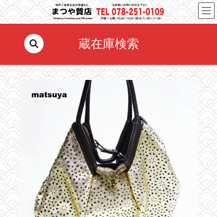
コ
ナ
ン
ビ
テ
ゲ
ン
ー
蔵在庫検索
ツ
シ
へ
ョ
ス
ン
キ
に
ッ
移
プ
動