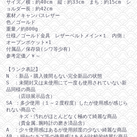
サイズ／横：約40cm 縦：約33cm まち：約15cm シ
ョルダー長：約42cm
素材／キャンパスレザー
色／ゴールド
重量／約800g
仕様／ゴールド金具 レザーベルトメイン×１ 内側：
オープンポケット×1
付属品／保存袋(シワ等少有)
参考定価／￥～
【ランク表記】
N ：新品・購入後間もない完全新品の状態
S ：未開封又は未使用にて一度も使用されていない新
品同様の商品
（店頭展示品含）
SA ：多少使用（１～２度程度）したが使用感が感じら
れない商品で
キズ・汚れがほとんどなく極めて綺麗な商品
（貴金属.腕時計の磨き済品含）
A ：少々使用感はあるが使用頻度の少ない綺麗な商品
AB ：細かなキズ等の使用感はあるが比較的綺麗な商品