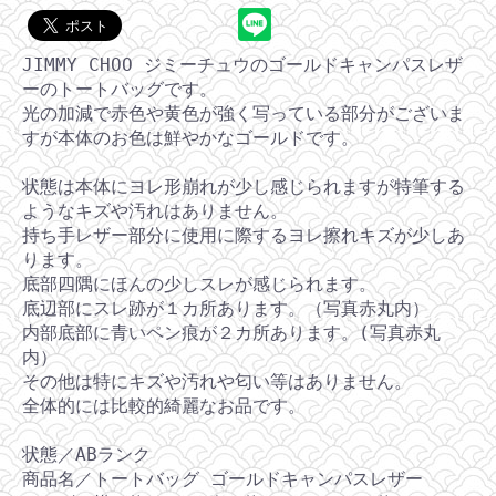
JIMMY CHOO ジミーチュウのゴールドキャンパスレザ
ーのトートバッグです。
光の加減で赤色や黄色が強く写っている部分がございま
すが本体のお色は鮮やかなゴールドです。
状態は本体にヨレ形崩れが少し感じられますが特筆する
ようなキズや汚れはありません。
持ち手レザー部分に使用に際するヨレ擦れキズが少しあ
ります。
底部四隅にほんの少しスレが感じられます。
底辺部にスレ跡が１カ所あります。（写真赤丸内）
内部底部に青いペン痕が２カ所あります。(写真赤丸
内）
その他は特にキズや汚れや匂い等はありません。
全体的には比較的綺麗なお品です。
状態／ABランク
商品名／トートバッグ ゴールドキャンパスレザー