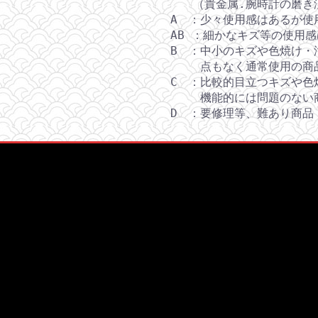
（貴金属.腕時計の磨き
A ：少々使用感はあるが使
AB ：細かなキズ等の使用
B ：中小のキズや色焼け・
点もなく通常使用の商
C ：比較的目立つキズや色
機能的には問題のない
D ：要修理等、難あり商品