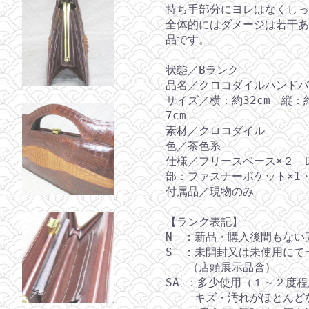
持ち手部分にヨレはなくしっ
全体的にはダメージは若干あ
品です。
状態／Bランク
品名／クロコダイルハンドバ
サイズ／横：約32cm 縦：約
7cm
素材／クロコダイル
色／茶色系
仕様／フリースペース×２ 
部：ファスナーポケット×1
付属品／現物のみ
【ランク表記】
N ：新品・購入後間もない
S ：未開封又は未使用にて
（店頭展示品含）
SA ：多少使用（１～２度
キズ・汚れがほとんどな