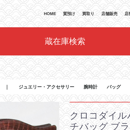
HOME
質預け
買取り
店舗販売
店
蔵在庫検索
 ｜
ジュエリー・アクセサリー
腕時計
バッグ
リング
ネックレス
ブレスレット
バングル
ピアス.イヤリング
その他
1号〜9号
10号〜19号
20号〜
メンズ
レディース
ボーイズ
その他
ハンドバッ
トートバッ
ショルダー
ボストンバ
クラッチバ
ビジネスバ
その他
クロコダイル
チバッグ ブ