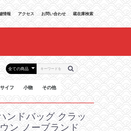
舗情報
アクセス
お問い合わせ
蔵在庫検索
サイフ
小物
その他
グ
グ
バッグ
ッグ
ッグ
ッグ
ラウンドファスナー
２つ折り長財布
コインケース
その他
キーホルダー・キーリ
ベルト
スカーフ
その他
毛皮.ジャケット.衣類
くつ
食器
美術品
その他
ング
ハンドバッグ クラッ
ラウン ノーブランド