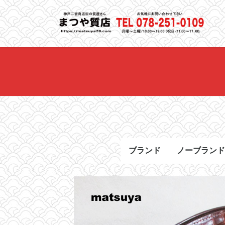
コ
ナ
ン
ビ
テ
ゲ
ン
ー
ツ
シ
へ
ョ
ス
ン
キ
に
ッ
移
プ
動
ブランド
ノーブランド
HERMES
CHANEL
Cartier
LOUIS VUITTON
TIFFANY&CO.
ROLEX
TAG HEUER
OMEGA
Chopard
BOTTEGA VENETA
BVLGARI
GUCCI
PRADA
FENDI
その他 ブランド